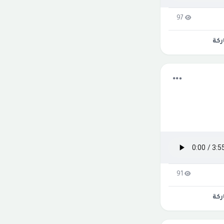
97
كة
91
كة