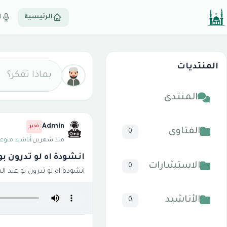
الرئيسية
ا
المنتديات
بماذا تفكر؟
المنتدى
Admin
مدير
الفتاوى
0
منذ شهرين
·
أناشيد منوعة
انشودة اه لو تدرون ب
الاستشارات
0
انشودة اه لو تدرون بو عبد ال
الأناشيد
0