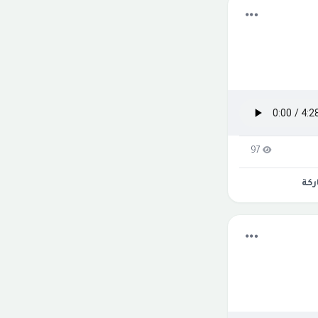
97
كة