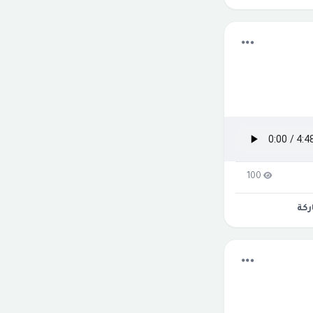
100
كة