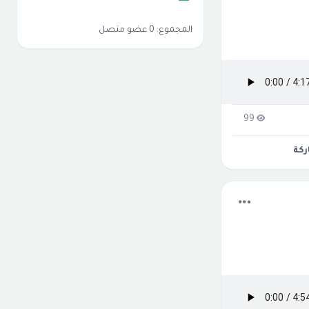
المجموع: 0 عضو متصل
99
كة