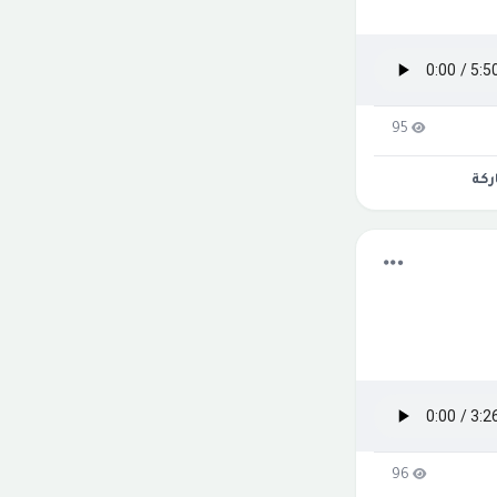
95
كة
96