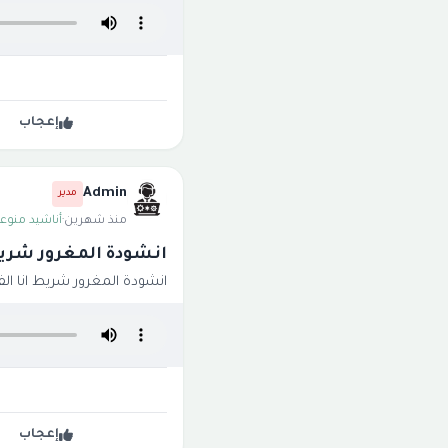
إعجاب
Admin
مدير
منذ شهرين
·
أناشيد منوعة
انشودة المغرور شريط
انشودة المغرور شريط انا الف
إعجاب