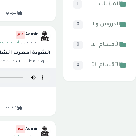
المرئيات
1
إعجاب
الدروس والخطب
0
Admin
مدير
منذ شهرين
·
أناشيد منوعة
الأقسام الاسلامية
0
انشودة امطرت انشاد
انشودة امطرت انشاد المجم
الأقسام التقنية للكمبيوتر والنترنت
0
إعجاب
Admin
مدير