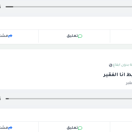
تعليق
مشار
 بدون ايقاع
·
 انا الفقير
قير
تعليق
مشار