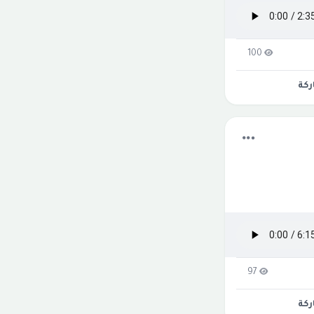
100
كة
97
كة