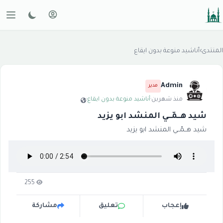
المنتدى
›
أناشيد منوعة بدون ايقاع
Admin
مدير
منذ شهرين
·
أناشيد منوعة بدون ايقاع
·
شيد هــمّــي المنشد ابو يزيد
شيد هــمّــي المنشد ابو يزيد
255
إعجاب
تعليق
مشاركة