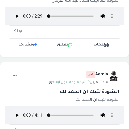
انشودة لقد أتيتك انشاد عبد الله الفريدي
91
إعجاب
تعليق
مشاركة
Admin
مدير
منذ شهرين
·
أناشيد منوعة بدون ايقاع
·
انشودة لبّيك ان الحمد لك
انشودة لبّيك ان الحمد لك